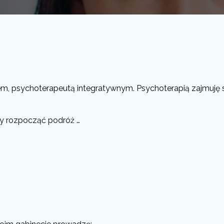
, psychoterapeutą integratywnym. Psychoterapią zajmuję si
zy rozpocząć podróż …